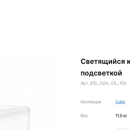
Светящийся к
подсветкой
Арт: 210_024_03_106
Коллекция
Cube
Вес
11.5 кг