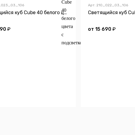
0_023_03_106
Арт: 210_022_03_106
Светящийся куб Cube 40 белого цвета с подсветкой
990
₽
от
15 690
₽