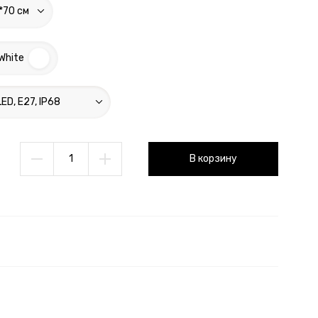
*70 см
White
LED, E27, IP68
Добавлено
В корзину