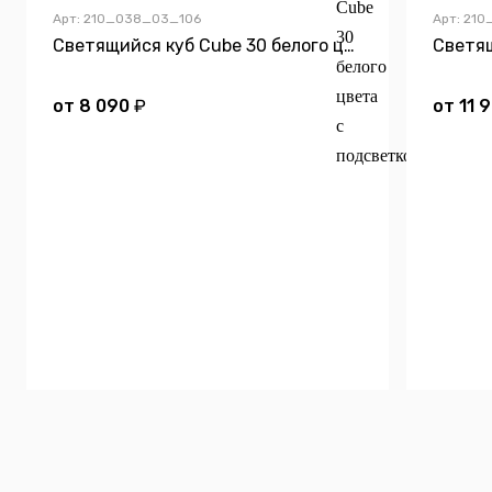
Арт: 210_038_03_106
Арт: 21
Светящийся куб Cube 30 белого цвета с подсветкой
от
8 090
₽
от
11 