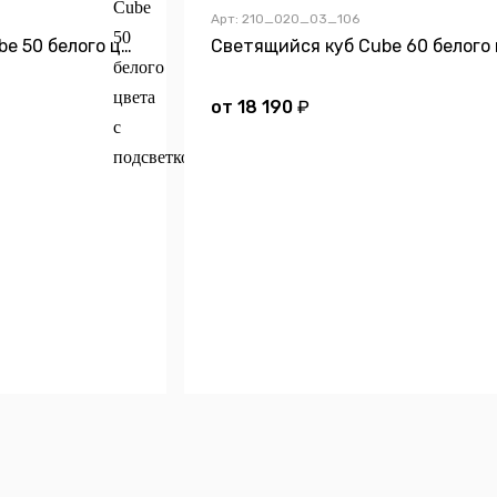
Арт: 210_020_03_106
Светящийся куб Cube 50 белого цвета с подсветкой
от
18 190
₽