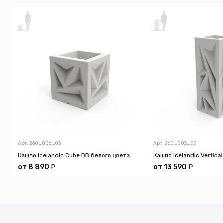
Арт: 260_006_03
Арт: 260_003_03
Кашпо Icelandic Cube DB белого цвета
Кашпо Icelandic Vertica
от
8 890
₽
от
13 590
₽