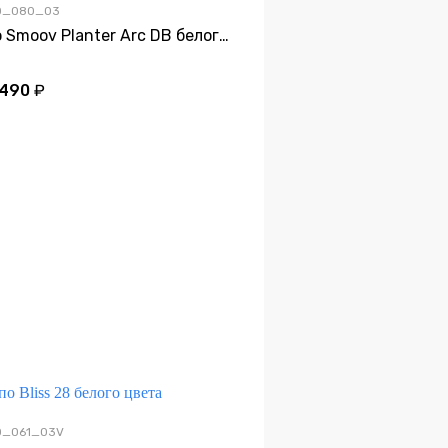
20_080_03
Кашпо Smoov Planter Arc DB белого цвета
 490
₽
Подсветка
Дно
20_061_03V