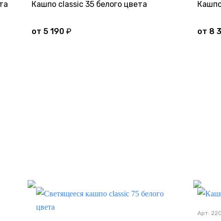
та
Кашпо classic 35 белого цвета
Кашпо
от
5 190
₽
от
8 
но
Дно
Арт: 2