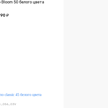
 Bloom 50 белого цвета
990
₽
Дно
20_056_03V