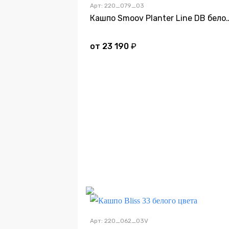
Арт: 220_079_03
Кашпо Smoov Planter Line
от
23 190
₽
Подсве
Дно
Арт: 220_062_03V