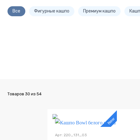
Все
Фигурные кашпо
Премиум кашпо
Кашп
Bowl
Smoov Planter
Smoov Planter
Attica
Bliss
Mini
Товаров
30
из
54
Арт: 220_131_03