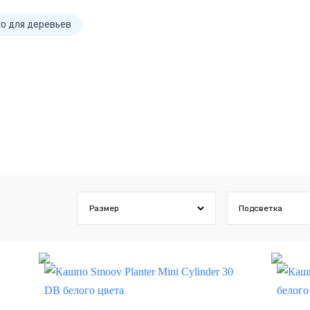
о для деревьев
Bloom
Classic
Cilindro
Keila
Neva
Parette
Vetro
Размер
Подсветка