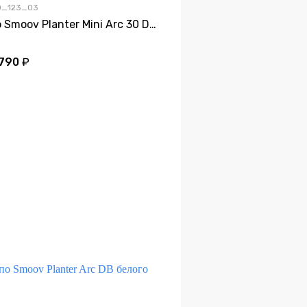
20_123_03
Кашпо Smoov Planter Mini Arc 30 DB белого цвета
 790
₽
Дно