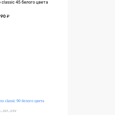
 classic 45 белого цвета
390
₽
Дно
20_021_03V