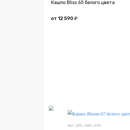
Кашпо Bliss 65 белого цвета
от
12 590
₽
Дно
Арт: 220_060_03V