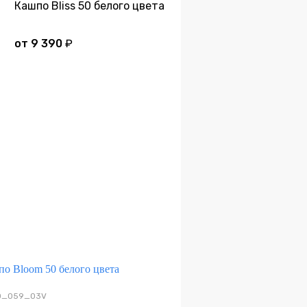
Кашпо Bliss 50 белого цвета
от
9 390
₽
Дно
20_059_03V