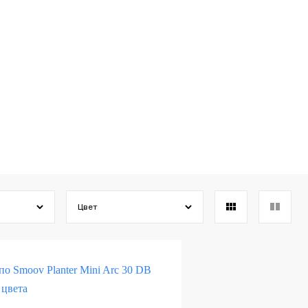
Pion
Ray
Segmento
Scodella
Tigel
Цвет