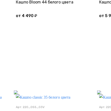
Кашпо Bloom 44 белого цвета
Кашпо
от
4 490
₽
от
5 
Дно
Арт: 220_055_03V
Арт: 2