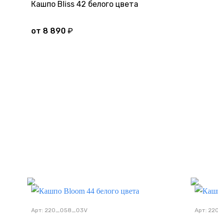
Кашпо Bliss 42 белого цвета
от
8 890
₽
Дно
Арт: 220_058_03V
Арт: 2