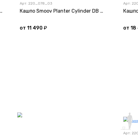
Арт: 220_078_03
Арт: 2
ov Planter Mini Line 30 DB белого цвета
Кашпо Smoov Planter Cylinder DB белого цвета
от
11 490
₽
от
18
но
Подсветка
Дно
Арт: 2