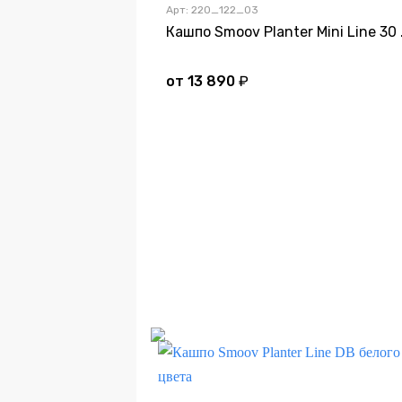
Арт: 220_122_03
Кашпо Smo
от
13 890
₽
Д