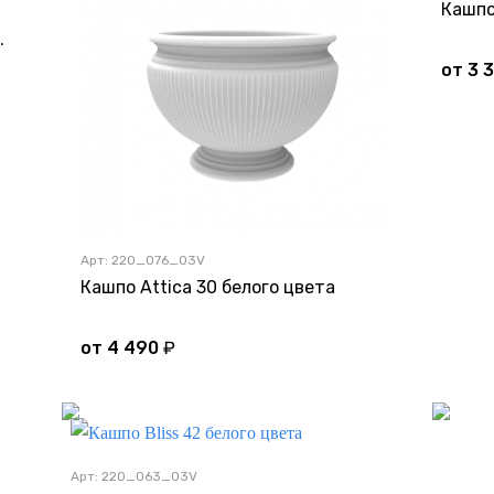
Кашпо
 DB белого цвета
от
3 
Арт: 220_076_03V
тка
Кашпо Attica 30 белого цвета
от
4 490
₽
Арт: 220_063_03V