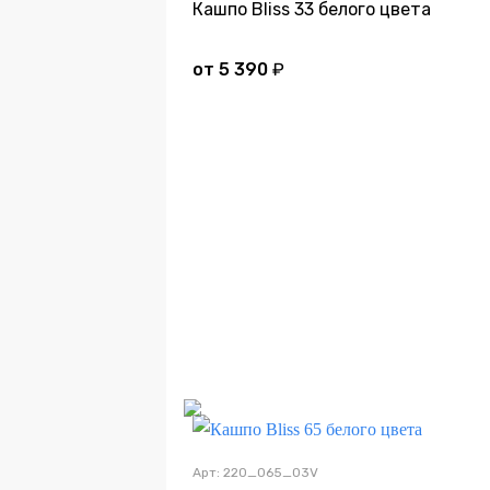
Кашпо Bliss 33 белого цвета
от
5 390
₽
Дно
Арт: 220_065_03V