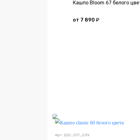
Кашпо Bloom 67 белого цве
от
7 890
₽
Д
Арт: 220_017_03V