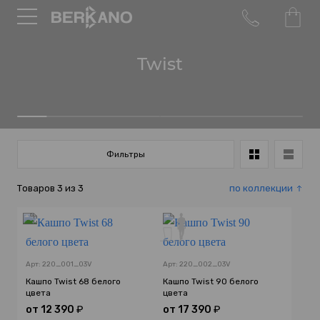
Twist
Фильтры
Товаров
3
из
3
по коллекции
Арт: 220_001_03V
Арт: 220_002_03V
Кашпо Twist 68 белого
Кашпо Twist 90 белого
цвета
цвета
от
12 390
₽
от
17 390
₽