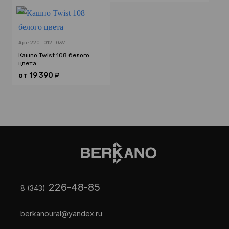
Арт: 220_012_03V
Кашпо Twist 108 белого
цвета
от
19 390
₽
226-48-85
8 (343)
berkanoural@yandex.ru