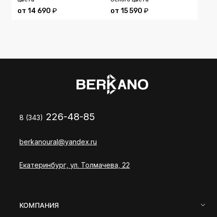
от
14 690
₽
от
15 590
₽
226-48-85
8 (343)
berkanoural@yandex.ru
Екатеринбург, ул. Толмачева, 22
КОМПАНИЯ