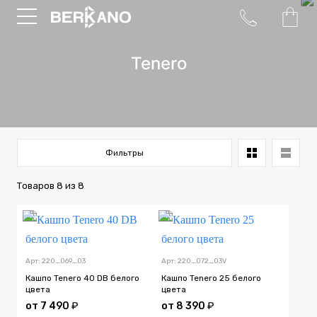
Tenero
Фильтры
Товаров
8
из
8
Арт: 220_069_03
Арт: 220_072_03V
Кашпо Tenero 40 DB белого
Кашпо Tenero 25 белого
цвета
цвета
от
7 490
₽
от
8 390
₽