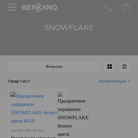
SNOWFLAKE
Фильтры
Товар
1
из
1
по коллекции
Арт: 210_128_03_105