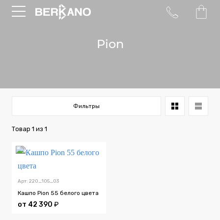
Pion
Фильтры
Товар
1
из
1
Арт: 220_105_03
Кашпо Pion 55 белого цвета
от
42 390
₽