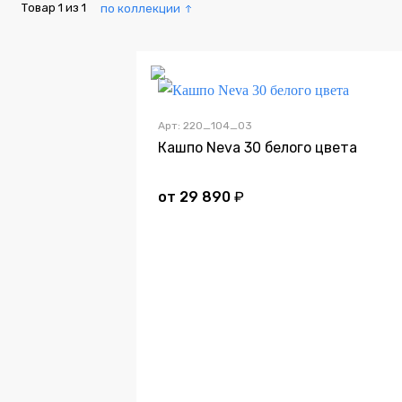
Товар
1
из
1
по коллекции
Арт: 220_104_03
Кашпо Neva 30 белого цвета
от
29 890
₽
Дно