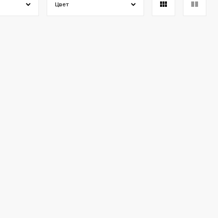
Цвет
Вы еще не положили ничего в свою корзину.