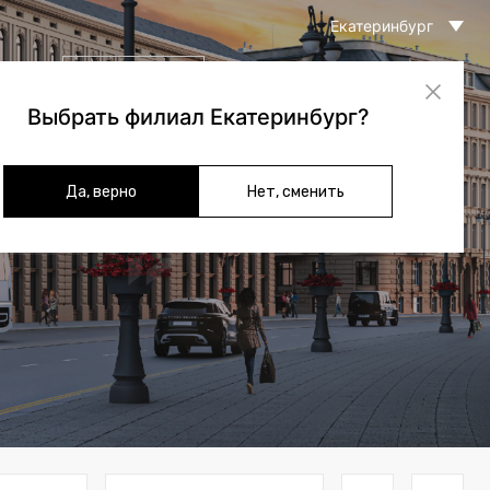
Екатеринбург
226-48-85
ы
Связаться с нами
8 (343)
Выбрать филиал Екатеринбург?
(
0
)
Да, верно
Нет, сменить