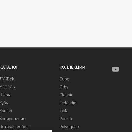
КАТАЛОГ
КОЛЛЕКЦИИ
ЛУКБУК
Cube
МЕБЕЛЬ
Orby
Шары
Classic
Кубы
Icelandic
Кашпо
Keila
Зонирование
Parette
Детская мебель
Polysquare