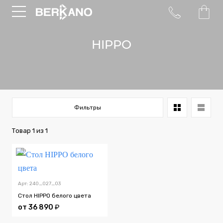
HIPPO
Фильтры
Товар
1
из
1
Арт: 240_027_03
Стол HIPPO белого цвета
от
36 890
₽