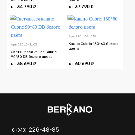
от
34 790
₽
от
37 790
₽
Арт: 220_103_03V
Кашпо Cubric 150*60 белого
Арт: 220_043_03
цвета
Светящееся кашпо Cubric
90*80 DB белого цвета
от
38 690
₽
от
60 690
₽
226-48-85
8 (343)