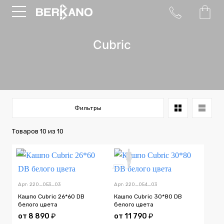
Cubric
Фильтры
Товаров
10
из
10
Арт: 220_053_03
Арт: 220_054_03
Кашпо Cubric 26*60 DB
Кашпо Cubric 30*80 DB
белого цвета
белого цвета
от
8 890
₽
от
11 790
₽